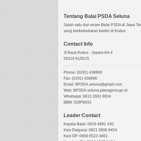
Tentang Balai PSDA Seluna
Salah satu dari enam Balai PSDA di Jawa T
yang berkedudukan kantor di Kudus
Contact Info
Jl.Raya Kudus - Jepara km.4
59316 KUDUS
Phone: (0291) 438890
Fax: (0291) 438890
Email: BPSDA.seluna@gmail.com
Web: BPSDA-seluna.jatengprov.go.id
Whatsapp: 0813 2661 8834
BBM: 528F6833
Leader Contact
Kepala Balai: 0816 4891 430
Kasi Dalguna: 0821 3808 9454
Kasi OP: 0858 6522 4401