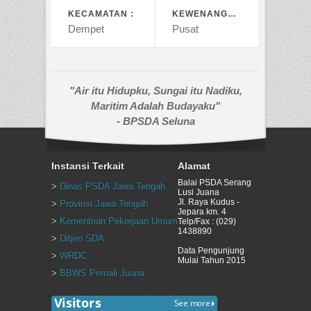
KECAMATAN :
KEWENANGAN :
"Air itu Hidupku, Sungai itu Nadiku,
Maritim Adalah Budayaku"
- BPSDA Seluna
Instansi Terkait
Alamat
Balai PSDA Serang
>
Dinas PSDA Jawa Tengah
Lusi Juana
Jl. Raya Kudus -
>
Provinsi Jawa Tengah
Jepara km. 4
>
Kementrian Pekerjaan Umum
Telp/Fax : (029)
1438890
>
Ditjen SDA
Data Pengunjung
>
WRDC
Mulai Tahun 2015
>
BBWS Pemali Juana