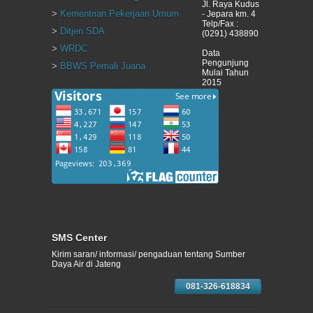
Jl. Raya Kudus
>
Kementrian Pekerjaan Umum
- Jepara km. 4
5
Londo
Klambu
Klambu
Gr
Telp/Fax :
>
Ditjen SDA
(0291) 438890
>
WRDC
Data
Pengunjung
>
BBWS Pemali Juana
Mulai Tahun
2015
6
Londo
Wonosoco
Undaan
K
7
Setro
Pladen
Jekulo
K
SMS Center
Kirim saran/ informasi/ pengaduan tentang Sumber
Daya Air di Jateng
081-326-618834
8
Jajar Baru
Mojoagung
Karangrayu
Gr