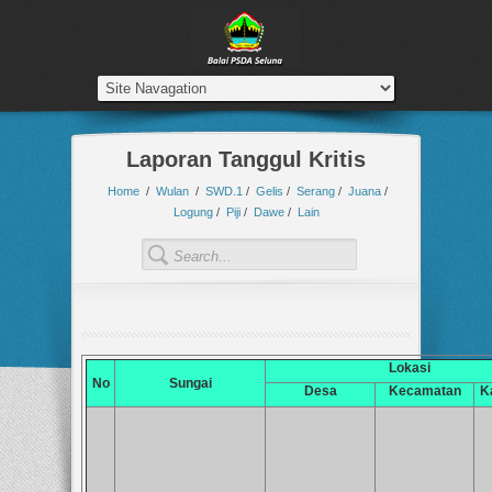
Laporan Tanggul Kritis
Home
/
Wulan
/
SWD.1
/
Gelis
/
Serang
/
Juana
/
Logung
/
Piji
/
Dawe
/
Lain
Lokasi
No
Sungai
Desa
Kecamatan
K