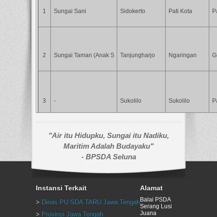
1
Sungai Sani
Sidokerto
Pati Kota
Pa
2
Sungai Taman (Anak S
Tanjungharjo
Ngaringan
Gr
3
-
Sukolilo
Sukolilo
Pa
"Air itu Hidupku, Sungai itu Nadiku,
Maritim Adalah Budayaku"
- BPSDA Seluna
4
Jingkrung
Jekulo
Kayen
Pa
Instansi Terkait
Alamat
Balai PSDA
>
Dinas PU SDA TARU Jawa Tengah
Serang Lusi
Juana
>
Provinsi Jawa Tengah